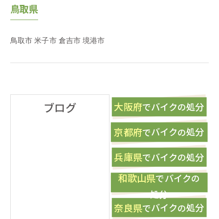
鳥取県
鳥取市
米子市
倉吉市
境港市
ブログ
大阪府
バイク
処分
で
の
京都府
バイク
処分
で
の
兵庫県
バイク
処分
で
の
和歌山県
バイク
で
の
処分
奈良県
バイク
処分
で
の