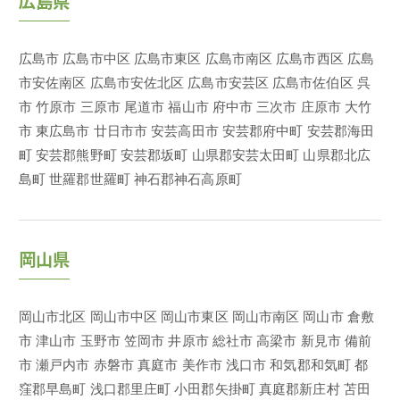
広島県
広島市
広島市中区
広島市東区
広島市南区
広島市西区
広島
市安佐南区
広島市安佐北区
広島市安芸区
広島市佐伯区
呉
市
竹原市
三原市
尾道市
福山市
府中市
三次市
庄原市
大竹
市
東広島市
廿日市市
安芸高田市
安芸郡府中町
安芸郡海田
町
安芸郡熊野町
安芸郡坂町
山県郡安芸太田町
山県郡北広
島町
世羅郡世羅町
神石郡神石高原町
岡山県
岡山市北区
岡山市中区
岡山市東区
岡山市南区
岡山市
倉敷
市
津山市
玉野市
笠岡市
井原市
総社市
高梁市
新見市
備前
市
瀬戸内市
赤磐市
真庭市
美作市
浅口市
和気郡和気町
都
窪郡早島町
浅口郡里庄町
小田郡矢掛町
真庭郡新庄村
苫田