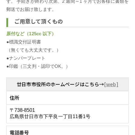
す。 手続きが終わり次第、2 週間～1 ヶ月でお客様に書類を
郵送でお届け致します。
ご用意して頂くもの
原付など（125cc 以下）
●標識交付証明書
（無くても大丈夫です。）
●ナンバープレート
●印鑑（三文判・認印でOK。）
廿日市市役所のホームページはこちら→
[web]
住所
〒738-8501
広島県廿日市市下平良一丁目11番1号
電話番号