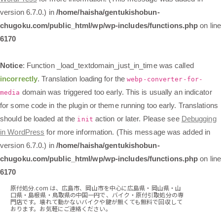
version 6.7.0.) in
/home/haisha/gentukishobun-
chugoku.com/public_html/wp/wp-includes/functions.php
on lin
6170
Notice
: Function _load_textdomain_just_in_time was called
incorrectly
. Translation loading for the
webp-converter-for-
domain was triggered too early. This is usually an indicator
media
for some code in the plugin or theme running too early. Translations
should be loaded at the
action or later. Please see
Debugging
init
in WordPress
for more information. (This message was added in
version 6.7.0.) in
/home/haisha/gentukishobun-
chugoku.com/public_html/wp/wp-includes/functions.php
on lin
6170
原付処分.com は、広島市、岡山市を中心に広島県・岡山県・山
口県・島根県・鳥取県の中国一円で、バイク・原付引取処分の専
門店です。壊れて動かないバイクや鍵が無くても無料で回収して
おります。お気軽にご連絡ください。