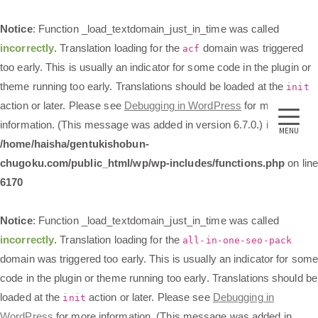
Notice
: Function _load_textdomain_just_in_time was called
incorrectly
. Translation loading for the
domain was triggered
acf
too early. This is usually an indicator for some code in the plugin or
theme running too early. Translations should be loaded at the
init
action or later. Please see
Debugging in WordPress
for more
information. (This message was added in version 6.7.0.) in
MENU
/home/haisha/gentukishobun-
chugoku.com/public_html/wp/wp-includes/functions.php
on lin
6170
Notice
: Function _load_textdomain_just_in_time was called
incorrectly
. Translation loading for the
all-in-one-seo-pack
domain was triggered too early. This is usually an indicator for some
code in the plugin or theme running too early. Translations should be
loaded at the
action or later. Please see
Debugging in
init
WordPress
for more information. (This message was added in