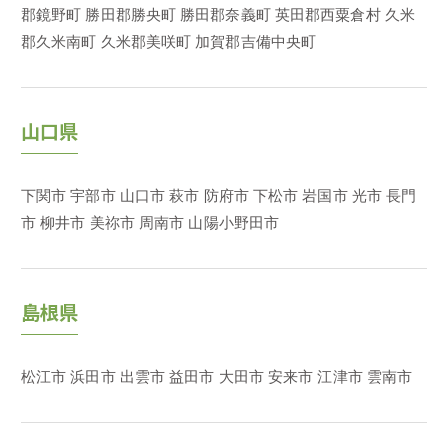
郡鏡野町
勝田郡勝央町
勝田郡奈義町
英田郡西粟倉村
久米
郡久米南町
久米郡美咲町
加賀郡吉備中央町
山口県
下関市
宇部市
山口市
萩市
防府市
下松市
岩国市
光市
長門
市
柳井市
美祢市
周南市
山陽小野田市
島根県
松江市
浜田市
出雲市
益田市
大田市
安来市
江津市
雲南市