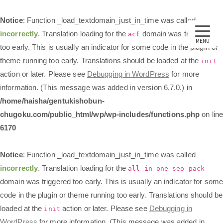
Notice
: Function _load_textdomain_just_in_time was called
incorrectly
. Translation loading for the
domain was triggered
acf
MENU
too early. This is usually an indicator for some code in the plugin or
theme running too early. Translations should be loaded at the
init
action or later. Please see
Debugging in WordPress
for more
information. (This message was added in version 6.7.0.) in
/home/haisha/gentukishobun-
chugoku.com/public_html/wp/wp-includes/functions.php
on lin
6170
Notice
: Function _load_textdomain_just_in_time was called
incorrectly
. Translation loading for the
all-in-one-seo-pack
domain was triggered too early. This is usually an indicator for some
code in the plugin or theme running too early. Translations should be
loaded at the
action or later. Please see
Debugging in
init
WordPress
for more information. (This message was added in