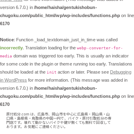
version 6.7.0.) in
/home/haisha/gentukishobun-
chugoku.com/public_html/wp/wp-includes/functions.php
on lin
6170
Notice
: Function _load_textdomain_just_in_time was called
incorrectly
. Translation loading for the
webp-converter-for-
domain was triggered too early. This is usually an indicator
media
for some code in the plugin or theme running too early. Translations
should be loaded at the
action or later. Please see
Debugging
init
in WordPress
for more information. (This message was added in
version 6.7.0.) in
/home/haisha/gentukishobun-
chugoku.com/public_html/wp/wp-includes/functions.php
on lin
6170
原付処分.com は、広島市、岡山市を中心に広島県・岡山県・山
口県・島根県・鳥取県の中国一円で、バイク・原付引取処分の専
門店です。壊れて動かないバイクや鍵が無くても無料で回収して
おります。お気軽にご連絡ください。