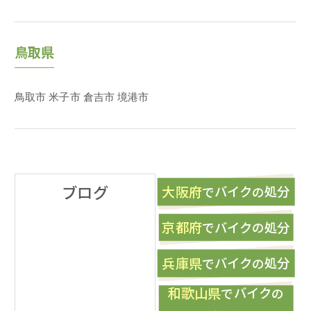
鳥取県
鳥取市
米子市
倉吉市
境港市
ブログ
大阪府
バイク
処分
で
の
京都府
バイク
処分
で
の
兵庫県
バイク
処分
で
の
和歌山県
バイク
で
の