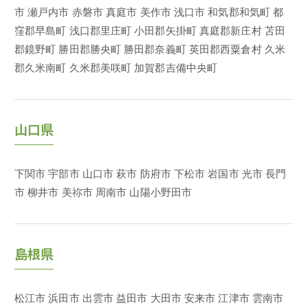
市
瀬戸内市
赤磐市
真庭市
美作市
浅口市
和気郡和気町
都
窪郡早島町
浅口郡里庄町
小田郡矢掛町
真庭郡新庄村
苫田
郡鏡野町
勝田郡勝央町
勝田郡奈義町
英田郡西粟倉村
久米
郡久米南町
久米郡美咲町
加賀郡吉備中央町
山口県
下関市
宇部市
山口市
萩市
防府市
下松市
岩国市
光市
長門
市
柳井市
美祢市
周南市
山陽小野田市
島根県
松江市
浜田市
出雲市
益田市
大田市
安来市
江津市
雲南市