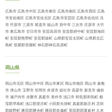
広島市
広島市中区
広島市東区
広島市南区
広島市西区
広島
市安佐南区
広島市安佐北区
広島市安芸区
広島市佐伯区
呉
市
竹原市
三原市
尾道市
福山市
府中市
三次市
庄原市
大竹
市
東広島市
廿日市市
安芸高田市
安芸郡府中町
安芸郡海田
町
安芸郡熊野町
安芸郡坂町
山県郡安芸太田町
山県郡北広
島町
世羅郡世羅町
神石郡神石高原町
岡山県
岡山市北区
岡山市中区
岡山市東区
岡山市南区
岡山市
倉敷
市
津山市
玉野市
笠岡市
井原市
総社市
高梁市
新見市
備前
市
瀬戸内市
赤磐市
真庭市
美作市
浅口市
和気郡和気町
都
窪郡早島町
浅口郡里庄町
小田郡矢掛町
真庭郡新庄村
苫田
郡鏡野町
勝田郡勝央町
勝田郡奈義町
英田郡西粟倉村
久米