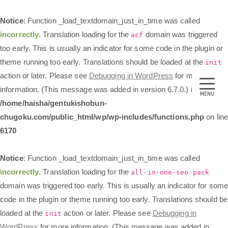
Notice
: Function _load_textdomain_just_in_time was called
incorrectly
. Translation loading for the
domain was triggered
acf
too early. This is usually an indicator for some code in the plugin or
theme running too early. Translations should be loaded at the
init
action or later. Please see
Debugging in WordPress
for more
information. (This message was added in version 6.7.0.) in
MENU
/home/haisha/gentukishobun-
chugoku.com/public_html/wp/wp-includes/functions.php
on lin
6170
Notice
: Function _load_textdomain_just_in_time was called
incorrectly
. Translation loading for the
all-in-one-seo-pack
domain was triggered too early. This is usually an indicator for some
code in the plugin or theme running too early. Translations should be
loaded at the
action or later. Please see
Debugging in
init
WordPress
for more information. (This message was added in