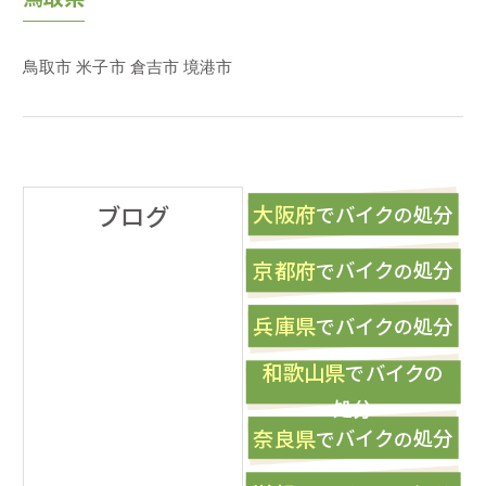
鳥取市
米子市
倉吉市
境港市
ブログ
大阪府
バイク
処分
で
の
京都府
バイク
処分
で
の
兵庫県
バイク
処分
で
の
和歌山県
バイク
で
の
処分
奈良県
バイク
処分
で
の