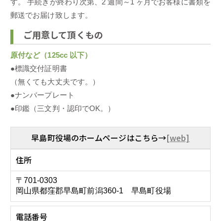
す。 手続きが終わり次第、2 週間～1 ヶ月でお客様に書類を
郵送でお届け致します。
ご用意して頂くもの
原付など（125cc 以下）
●標識交付証明書
（無くても大丈夫です。）
●ナンバープレート
●印鑑（三文判・認印でOK。）
早島町役場のホームページはこちら→
[web]
住所
〒701-0303
岡山県都窪郡早島町前潟360-1 早島町役場
電話番号