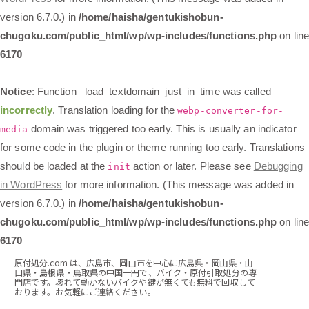
version 6.7.0.) in
/home/haisha/gentukishobun-
chugoku.com/public_html/wp/wp-includes/functions.php
on lin
6170
Notice
: Function _load_textdomain_just_in_time was called
incorrectly
. Translation loading for the
webp-converter-for-
domain was triggered too early. This is usually an indicator
media
for some code in the plugin or theme running too early. Translations
should be loaded at the
action or later. Please see
Debugging
init
in WordPress
for more information. (This message was added in
version 6.7.0.) in
/home/haisha/gentukishobun-
chugoku.com/public_html/wp/wp-includes/functions.php
on lin
6170
原付処分.com は、広島市、岡山市を中心に広島県・岡山県・山
口県・島根県・鳥取県の中国一円で、バイク・原付引取処分の専
門店です。壊れて動かないバイクや鍵が無くても無料で回収して
おります。お気軽にご連絡ください。