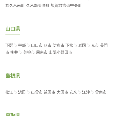
郡久米南町
久米郡美咲町
加賀郡吉備中央町
山口県
下関市
宇部市
山口市
萩市
防府市
下松市
岩国市
光市
長門
市
柳井市
美祢市
周南市
山陽小野田市
島根県
松江市
浜田市
出雲市
益田市
大田市
安来市
江津市
雲南市
鳥取県